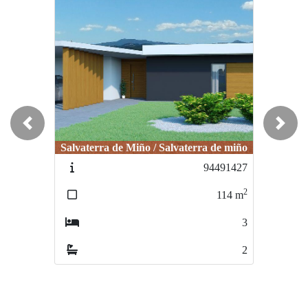
Previous
Next
Salvaterra de Miño / Salvaterra de miño
Arbo / barcela
94491427
131-132
2
2
114
m
600
m
3
6
2
4