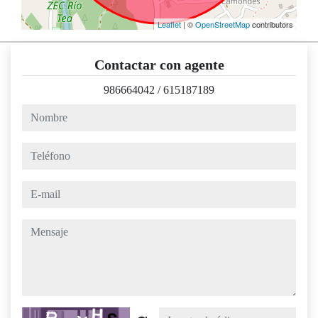
Leaflet
| ©
OpenStreetMap
contributors
Contactar con agente
986664042
/
615187189
nombre
teléfono
e-mail
mensaje
Captcha