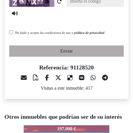
He leído y acepto las condiciones de uso y
política de privacidad
Enviar
Referencia: 91128520
Visitas a este inmueble: 417
Otros inmuebles que podrían ser de su interés
91128520
91128520
9
197.000 €
360.000 €