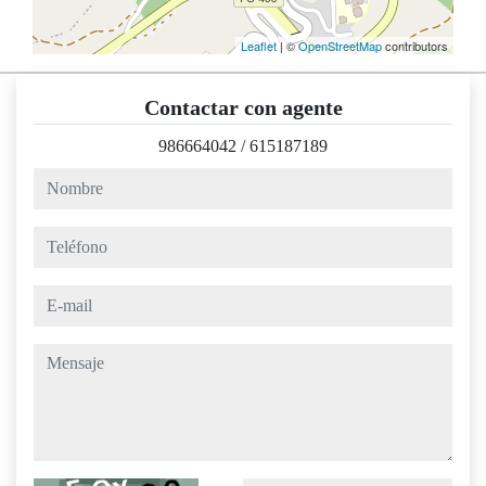
Leaflet
| ©
OpenStreetMap
contributors
Contactar con agente
986664042
/
615187189
nombre
teléfono
e-mail
mensaje