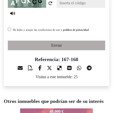
Captcha
He leído y acepto las condiciones de uso y
política de privacidad
Enviar
Referencia: 167-168
Visitas a este inmueble: 25
Otros inmuebles que podrían ser de su interés
67-168
167-168
167-168
48.000 €
90.000 €