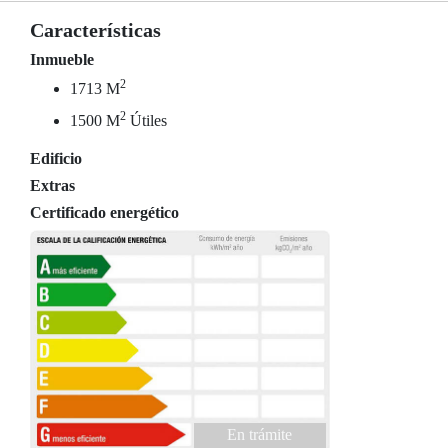
Características
Inmueble
2
1713 M
2
1500 M
Útiles
Edificio
Extras
Certificado energético
En trámite