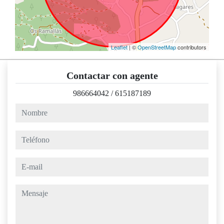
Leaflet
| ©
OpenStreetMap
contributors
Contactar con agente
986664042
/
615187189
nombre
teléfono
e-mail
mensaje